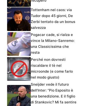
recupero
Tottenham nel caos: via
Tudor dopo 45 giorni, De
Zerbi tentato da un bonus
salvezza
Pogacar cade, si rialza e
vince la Milano-Sanremo:
una Classicissima che
resta
Perché non dovresti
riscaldare il tè nel
microonde (e come farlo
nel modo giusto)
Sneijder vede il futuro
dell’Inter: “Pio Esposito è
una benedizione. E il figlio
di Stankovic? Mi fa sentire