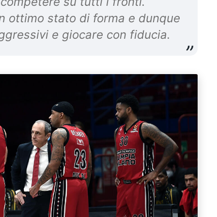
competere su tutti i fronti.
n ottimo stato di forma e dunque
ggressivi e giocare con fiducia.