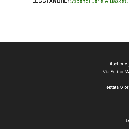
LEGGI ANCHE:
Stipendi Serie A Basket, l
ilpallone
Via Enrico M
Testata Gior
L