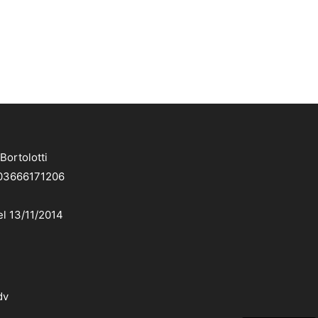
Bortolotti
. 03666171206
el 13/11/2014
dv