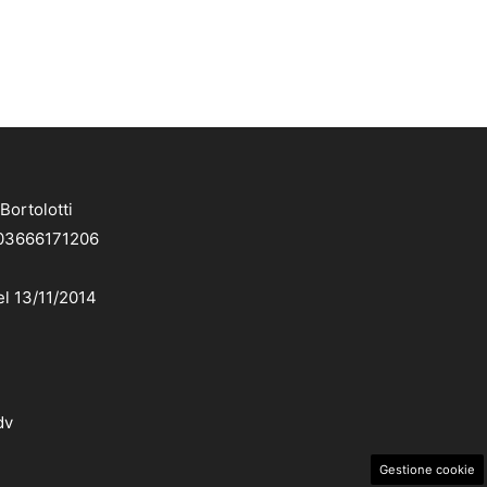
Bortolotti
. 03666171206
el 13/11/2014
dv
Gestione cookie