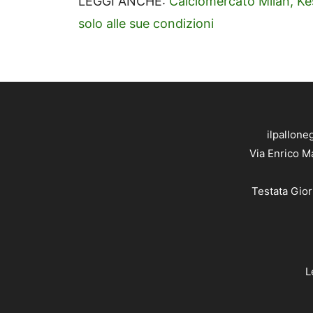
LEGGI ANCHE:
Calciomercato Milan, Kes
solo alle sue condizioni
ilpallone
Via Enrico M
Testata Gior
L