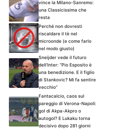
vince la Milano-Sanremo:
una Classicissima che
resta
Perché non dovresti
riscaldare il tè nel
microonde (e come farlo
nel modo giusto)
Sneijder vede il futuro
dell’Inter: “Pio Esposito è
una benedizione. E il figlio
di Stankovic? Mi fa sentire
vecchio”
Fantacalcio, caos sul
pareggio di Verona-Napoli:
gol di Akpa-Akpro o
autogol? E Lukaku torna
decisivo dopo 281 giorni