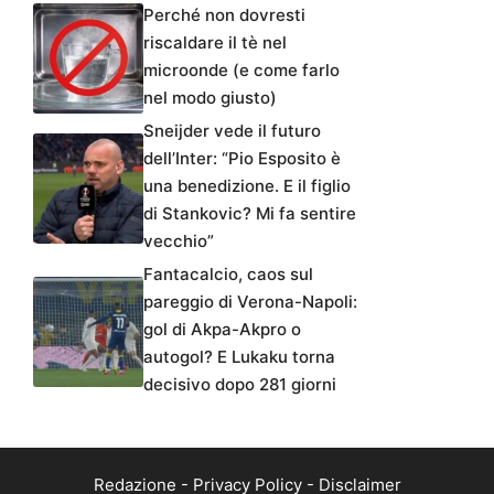
Perché non dovresti
riscaldare il tè nel
microonde (e come farlo
nel modo giusto)
Sneijder vede il futuro
dell’Inter: “Pio Esposito è
una benedizione. E il figlio
di Stankovic? Mi fa sentire
vecchio”
Fantacalcio, caos sul
pareggio di Verona-Napoli:
gol di Akpa-Akpro o
autogol? E Lukaku torna
decisivo dopo 281 giorni
Redazione
-
Privacy Policy
-
Disclaimer