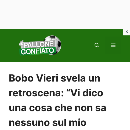
Vai
al
MENU
contenuto
Bobo Vieri svela un
retroscena: “Vi dico
una cosa che non sa
nessuno sul mio