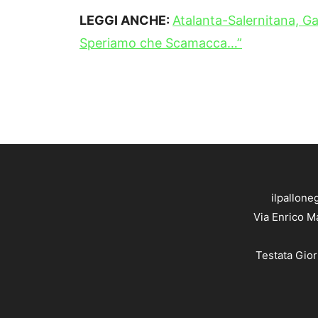
LEGGI ANCHE:
Atalanta-Salernitana, Ga
Speriamo che Scamacca…”
ilpallone
Via Enrico M
Testata Gior