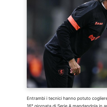
Entrambi i tecnici hanno potuto cogliere
16° giornata di Serie A mandandola in a