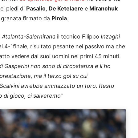
ei piedi di
Pasalic
,
De Ketelaere
e
Miranchuk
ei granata firmato da
Pirola
.
i
Atalanta-Salernitana
il tecnico Filippo
Inzaghi
 al 4-1finale, risultato pesante nel passivo ma che
fatto vedere dai suoi uomini nei primi 45 minuti.
i Gasperini non sono di circostanza e li ho
prestazione, ma il terzo gol su cui
i Scalvini avrebbe ammazzato un toro. Resto
 di gioco, ci salveremo
”