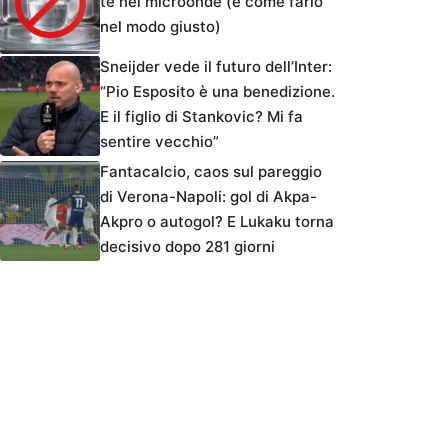
tè nel microonde (e come farlo
nel modo giusto)
Sneijder vede il futuro dell’Inter:
“Pio Esposito è una benedizione.
E il figlio di Stankovic? Mi fa
sentire vecchio”
Fantacalcio, caos sul pareggio
di Verona-Napoli: gol di Akpa-
Akpro o autogol? E Lukaku torna
decisivo dopo 281 giorni