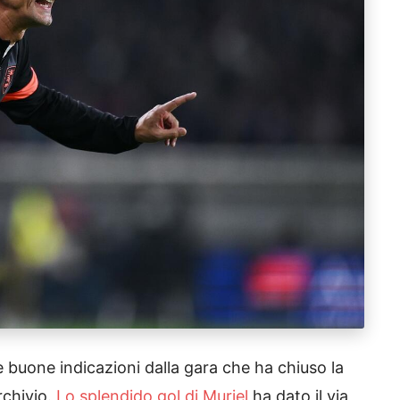
 buone indicazioni dalla gara che ha chiuso la
rchivio.
Lo splendido gol di Muriel
ha dato il via