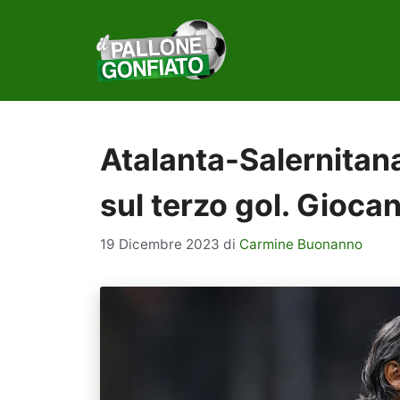
Vai
al
contenuto
Atalanta-Salernitana
sul terzo gol. Gioca
19 Dicembre 2023
di
Carmine Buonanno