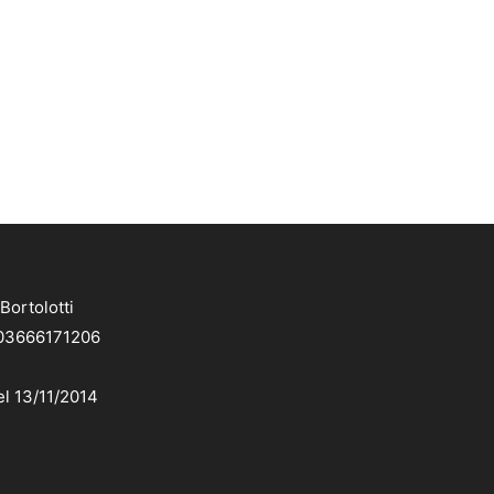
Bortolotti
. 03666171206
el 13/11/2014