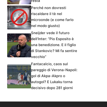
resta
Perché non dovresti
riscaldare il tè nel
microonde (e come farlo
nel modo giusto)
Sneijder vede il futuro
dell’Inter: “Pio Esposito è
una benedizione. E il figlio
di Stankovic? Mi fa sentire
vecchio”
Fantacalcio, caos sul
pareggio di Verona-Napoli:
gol di Akpa-Akpro o
autogol? E Lukaku torna
decisivo dopo 281 giorni