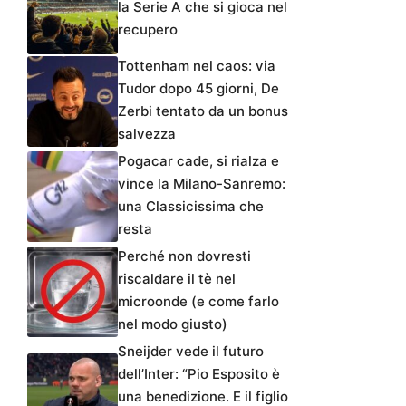
la Serie A che si gioca nel
recupero
Tottenham nel caos: via
Tudor dopo 45 giorni, De
Zerbi tentato da un bonus
salvezza
Pogacar cade, si rialza e
vince la Milano-Sanremo:
una Classicissima che
resta
Perché non dovresti
riscaldare il tè nel
microonde (e come farlo
nel modo giusto)
Sneijder vede il futuro
dell’Inter: “Pio Esposito è
una benedizione. E il figlio