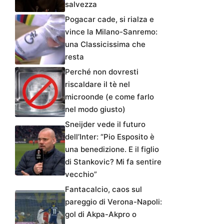
salvezza
Pogacar cade, si rialza e
vince la Milano-Sanremo:
una Classicissima che
resta
Perché non dovresti
riscaldare il tè nel
microonde (e come farlo
nel modo giusto)
Sneijder vede il futuro
dell’Inter: “Pio Esposito è
una benedizione. E il figlio
di Stankovic? Mi fa sentire
vecchio”
Fantacalcio, caos sul
pareggio di Verona-Napoli:
gol di Akpa-Akpro o