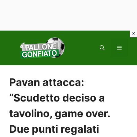
Vai
al
MENU
contenuto
Pavan attacca:
“Scudetto deciso a
tavolino, game over.
Due punti regalati