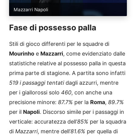
Mazzarri Napoli
Fase di possesso palla
Stili di gioco differenti per le squadre di
Mourinho
e
Mazzarri
, come evidenziato dalle
statistiche relative al possesso palla in questa
prima parte di stagione. A partita sono infatti
519 i passaggi tentati
dagli azzurri, mentre
per i giallorossi solo
460
, con anche una
precisione minore:
87.7%
per la
Roma
,
89.7%
per il
Napoli
. Discorso simile per i passaggi in
verticale: accuratezza dell’
85%
per la squadra
di
Mazzarri
, mentre dell’
81.6%
per quella di