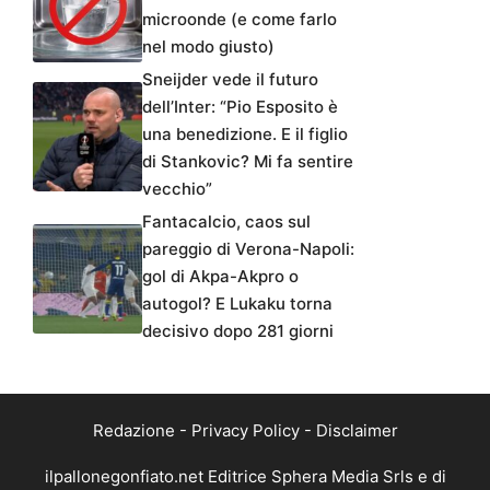
microonde (e come farlo
nel modo giusto)
Sneijder vede il futuro
dell’Inter: “Pio Esposito è
una benedizione. E il figlio
di Stankovic? Mi fa sentire
vecchio”
Fantacalcio, caos sul
pareggio di Verona-Napoli:
gol di Akpa-Akpro o
autogol? E Lukaku torna
decisivo dopo 281 giorni
Redazione
-
Privacy Policy
-
Disclaimer
ilpallonegonfiato.net Editrice Sphera Media Srls e di