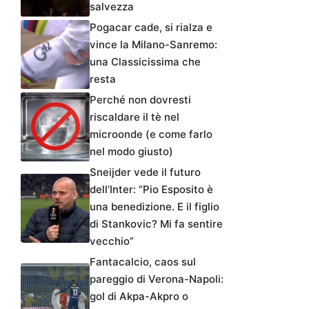
salvezza
Pogacar cade, si rialza e
vince la Milano-Sanremo:
una Classicissima che
resta
Perché non dovresti
riscaldare il tè nel
microonde (e come farlo
nel modo giusto)
Sneijder vede il futuro
dell’Inter: “Pio Esposito è
una benedizione. E il figlio
di Stankovic? Mi fa sentire
vecchio”
Fantacalcio, caos sul
pareggio di Verona-Napoli:
gol di Akpa-Akpro o