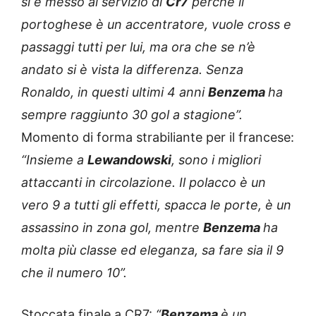
si è messo al servizio di
Cr7
perchè il
portoghese è un accentratore, vuole cross e
passaggi tutti per lui, ma ora che se n’è
andato si è vista la differenza. Senza
Ronaldo, in questi ultimi 4 anni
Benzema
ha
sempre raggiunto 30 gol a stagione”.
Momento di forma strabiliante per il francese:
“Insieme a
Lewandowski
, sono i migliori
attaccanti in circolazione. Il polacco è un
vero 9 a tutti gli effetti, spacca le porte, è un
assassino in zona gol, mentre
Benzema
ha
molta più classe ed eleganza, sa fare sia il 9
che il numero 10”.
Stoccata finale a CR7:
“
Benzema
è un