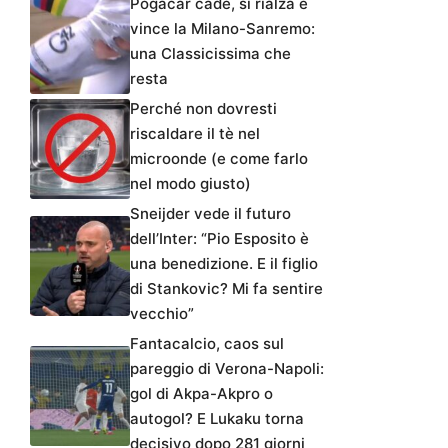
Pogacar cade, si rialza e
vince la Milano-Sanremo:
una Classicissima che
resta
Perché non dovresti
riscaldare il tè nel
microonde (e come farlo
nel modo giusto)
Sneijder vede il futuro
dell’Inter: “Pio Esposito è
una benedizione. E il figlio
di Stankovic? Mi fa sentire
vecchio”
Fantacalcio, caos sul
pareggio di Verona-Napoli:
gol di Akpa-Akpro o
autogol? E Lukaku torna
decisivo dopo 281 giorni