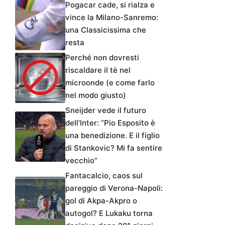
Pogacar cade, si rialza e
vince la Milano-Sanremo:
una Classicissima che
resta
Perché non dovresti
riscaldare il tè nel
microonde (e come farlo
nel modo giusto)
Sneijder vede il futuro
dell’Inter: “Pio Esposito è
una benedizione. E il figlio
di Stankovic? Mi fa sentire
vecchio”
Fantacalcio, caos sul
pareggio di Verona-Napoli:
gol di Akpa-Akpro o
autogol? E Lukaku torna