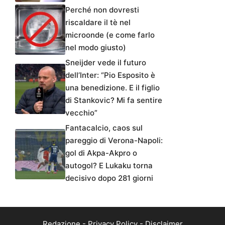
Perché non dovresti
riscaldare il tè nel
microonde (e come farlo
nel modo giusto)
Sneijder vede il futuro
dell’Inter: “Pio Esposito è
una benedizione. E il figlio
di Stankovic? Mi fa sentire
vecchio”
Fantacalcio, caos sul
pareggio di Verona-Napoli:
gol di Akpa-Akpro o
autogol? E Lukaku torna
decisivo dopo 281 giorni
Redazione
-
Privacy Policy
-
Disclaimer