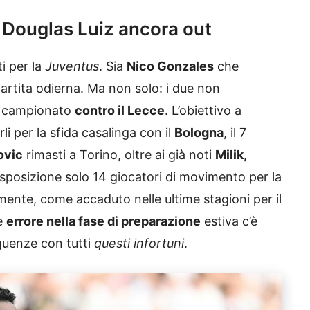
 Douglas Luiz ancora out
i per la
Juventus
. Sia
Nico Gonzales
che
partita odierna. Ma non solo: i due non
i campionato
contro il Lecce
. L’obiettivo a
i per la sfida casalinga con il
Bologna
, il 7
ovic
rimasti a Torino, oltre ai già noti
Milik,
isposizione solo 14 giocatori di movimento per la
lmente, come accaduto nelle ultime stagioni per il
he
errore nella fase di preparazione
estiva c’è
guenze con tutti
questi infortuni
.