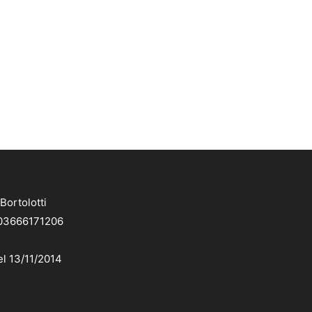
Bortolotti
. 03666171206
el 13/11/2014