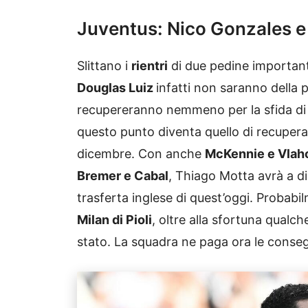
Juventus: Nico Gonzales e
Slittano i
rientri
di due pedine important
Douglas Luiz
infatti non saranno della 
recupereranno nemmeno per la sfida d
questo punto diventa quello di recuperarl
dicembre. Con anche
McKennie e Vlah
Bremer e Cabal
, Thiago Motta avrà a d
trasferta inglese di quest’oggi. Probabi
Milan di Pioli
, oltre alla sfortuna qualc
stato. La squadra ne paga ora le conse