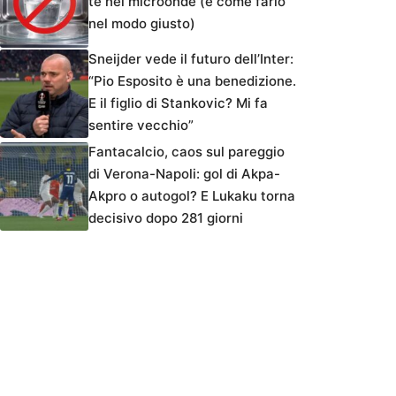
tè nel microonde (e come farlo
nel modo giusto)
Sneijder vede il futuro dell’Inter:
“Pio Esposito è una benedizione.
E il figlio di Stankovic? Mi fa
sentire vecchio”
Fantacalcio, caos sul pareggio
di Verona-Napoli: gol di Akpa-
Akpro o autogol? E Lukaku torna
decisivo dopo 281 giorni