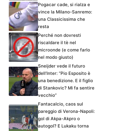
Pogacar cade, si rialza e
vince la Milano-Sanremo:
una Classicissima che
resta
Perché non dovresti
riscaldare il tè nel
microonde (e come farlo
nel modo giusto)
Sneijder vede il futuro
dell’Inter: “Pio Esposito è
una benedizione. E il figlio
di Stankovic? Mi fa sentire
vecchio”
Fantacalcio, caos sul
pareggio di Verona-Napoli:
gol di Akpa-Akpro o
autogol? E Lukaku torna