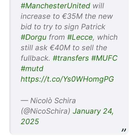
#ManchesterUnited
will
increase to €35M the new
bid to try to sign Patrick
#Dorgu
from
#Lecce
, which
still ask €40M to sell the
fullback.
#transfers
#MUFC
#mutd
https://t.co/Ys0WHomgPG
— Nicolò Schira
(@NicoSchira)
January 24,
2025