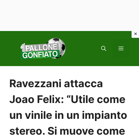
Vai
al
MENU
contenuto
Ravezzani attacca
Joao Felix: “Utile come
un vinile in un impianto
stereo. Si muove come