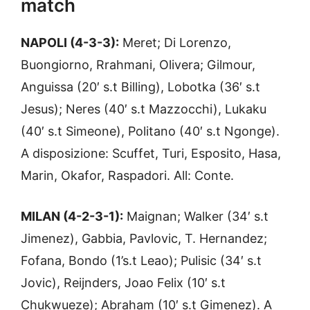
match
NAPOLI (4-3-3):
Meret; Di Lorenzo,
Buongiorno, Rrahmani, Olivera; Gilmour,
Anguissa (20′ s.t Billing), Lobotka (36′ s.t
Jesus); Neres (40′ s.t Mazzocchi), Lukaku
(40′ s.t Simeone), Politano (40′ s.t Ngonge).
A disposizione: Scuffet, Turi, Esposito, Hasa,
Marin, Okafor, Raspadori. All: Conte.
MILAN (4-2-3-1):
Maignan; Walker (34′ s.t
Jimenez), Gabbia, Pavlovic, T. Hernandez;
Fofana, Bondo (1’s.t Leao); Pulisic (34′ s.t
Jovic), Reijnders, Joao Felix (10′ s.t
Chukwueze); Abraham (10′ s.t Gimenez). A