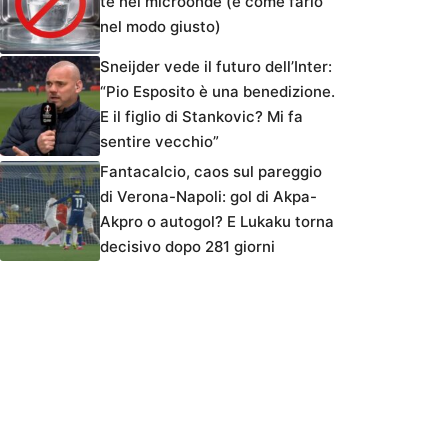
tè nel microonde (e come farlo
nel modo giusto)
Sneijder vede il futuro dell’Inter:
“Pio Esposito è una benedizione.
E il figlio di Stankovic? Mi fa
sentire vecchio”
Fantacalcio, caos sul pareggio
di Verona-Napoli: gol di Akpa-
Akpro o autogol? E Lukaku torna
decisivo dopo 281 giorni