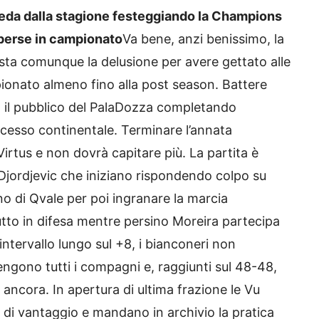
geda dalla stagione festeggiando la Champions
perse in campionato
Va bene, anzi benissimo, la
ta comunque la delusione per avere gettato alle
pionato almeno fino alla post season. Battere
o il pubblico del PalaDozza completando
ccesso continentale. Terminare l’annata
irtus e non dovrà capitare più. La partita è
 Djordjevic che iniziano rispondendo colpo su
no di Qvale per poi ingranare la marcia
tto in difesa mentre persino Moreira partecipa
l’intervallo lungo sul +8, i bianconeri non
gono tutti i compagni e, raggiunti sul 48-48,
 ancora. In apertura di ultima frazione le Vu
 di vantaggio e mandano in archivio la pratica