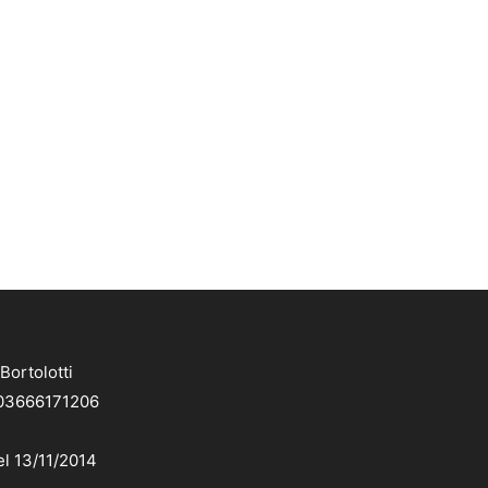
Bortolotti
. 03666171206
el 13/11/2014