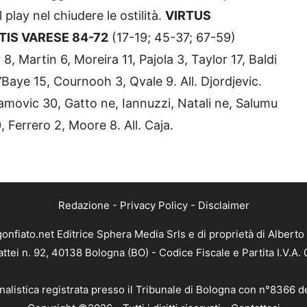
lay nel chiudere le ostilità.
VIRTUS
IS VARESE 84-72
(17-19; 45-37; 67-59)
rtin 6, Moreira 11, Pajola 3, Taylor 17, Baldi
M’Baye 15, Cournooh 3, Qvale 9. All. Djordjevic.
vic 30, Gatto ne, Iannuzzi, Natali ne, Salumu
 Ferrero 2, Moore 8. All. Caja.
Redazione
-
Privacy Policy
-
Disclaimer
gonfiato.net Editrice Sphera Media Srls e di proprietà di Alberto 
attei n. 92, 40138 Bologna (BO) - Codice Fiscale e Partita I.V.A
nalistica registrata presso il Tribunale di Bologna con n°8366 d