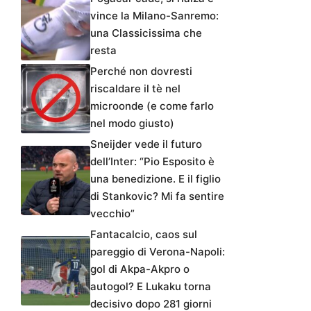
vince la Milano-Sanremo:
una Classicissima che
resta
Perché non dovresti
riscaldare il tè nel
microonde (e come farlo
nel modo giusto)
Sneijder vede il futuro
dell’Inter: “Pio Esposito è
una benedizione. E il figlio
di Stankovic? Mi fa sentire
vecchio”
Fantacalcio, caos sul
pareggio di Verona-Napoli:
gol di Akpa-Akpro o
autogol? E Lukaku torna
decisivo dopo 281 giorni