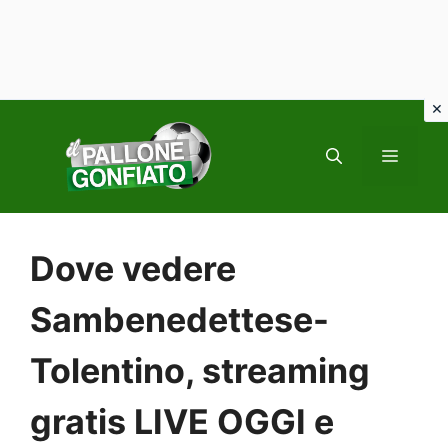
Vai
al
MENU
contenuto
Dove vedere
Sambenedettese-
Tolentino, streaming
gratis LIVE OGGI e