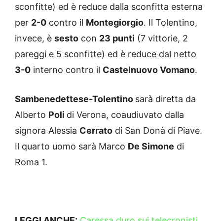
sconfitte) ed è reduce dalla sconfitta esterna
per
2-0
contro il
Montegiorgio
. Il Tolentino,
invece, è
sesto
con
23 punti
(7 vittorie, 2
pareggi e 5 sconfitte) ed è reduce dal netto
3-0
interno contro il
Castelnuovo Vomano
.
Sambenedettese-Tolentino
sarà diretta da
Alberto
Poli
di Verona, coaudiuvato dalla
signora Alessia
Cerrato
di San Donà di Piave.
Il quarto uomo sarà Marco
De Simone
di
Roma 1.
LEGGI ANCHE:
Caressa duro sui telecronisti