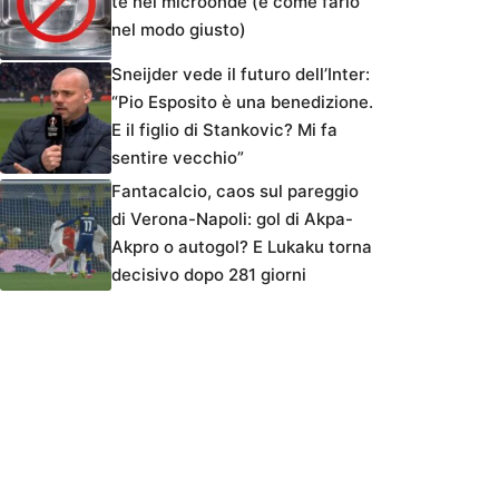
tè nel microonde (e come farlo
nel modo giusto)
Sneijder vede il futuro dell’Inter:
“Pio Esposito è una benedizione.
E il figlio di Stankovic? Mi fa
sentire vecchio”
Fantacalcio, caos sul pareggio
di Verona-Napoli: gol di Akpa-
Akpro o autogol? E Lukaku torna
decisivo dopo 281 giorni