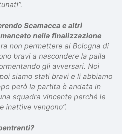
tunati”.
erendo Scamacca e altri
 mancato nella finalizzazione
 era non permettere al Bologna di
sono bravi a nascondere la palla
ormentando gli avversari. Noi
 poi siamo stati bravi e li abbiamo
ppo però la partita è andata in
na squadra vincente perché le
le inattive vengono”.
bentranti?