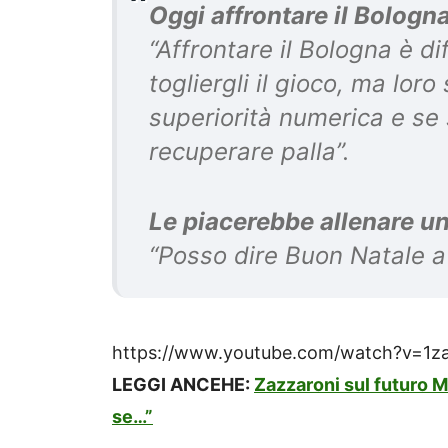
Oggi affrontare il Bologn
“Affrontare il Bologna è di
togliergli il gioco, ma lor
superiorità numerica e se si
recuperare palla”.
Le piacerebbe allenare u
“Posso dire Buon Natale a t
https://www.youtube.com/watch?v=1za
LEGGI ANCEHE:
Zazzaroni sul futuro M
se…”