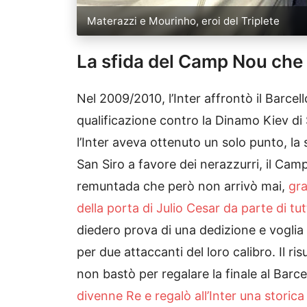
Materazzi e Mourinho, eroi del Triplete
La sfida del Camp Nou che 
Nel 2009/2010, l’Inter affrontò il Barcell
qualificazione contro la Dinamo Kiev d
l’Inter aveva ottenuto un solo punto, la s
San Siro a favore dei nerazzurri, il Ca
remuntada che però non arrivò mai,
gra
della porta di Julio Cesar da parte di tutt
diedero prova di una dedizione e voglia d
per due attaccanti del loro calibro. Il ri
non bastò per regalare la finale al Barcel
divenne Re e regalò all’Inter una storic