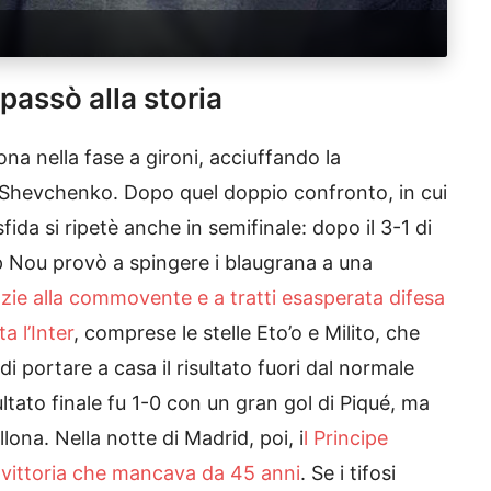
passò alla storia
ona nella fase a gironi, acciuffando la
i Shevchenko. Dopo quel doppio confronto, in cui
fida si ripetè anche in semifinale: dopo il 3-1 di
mp Nou provò a spingere i blaugrana a una
zie alla commovente e a tratti esasperata difesa
a l’Inter
, comprese le stelle Eto’o e Milito, che
i portare a casa il risultato fuori dal normale
sultato finale fu 1-0 con un gran gol di Piqué, ma
lona. Nella notte di Madrid, poi, i
l Principe
a vittoria che mancava da 45 anni
. Se i tifosi