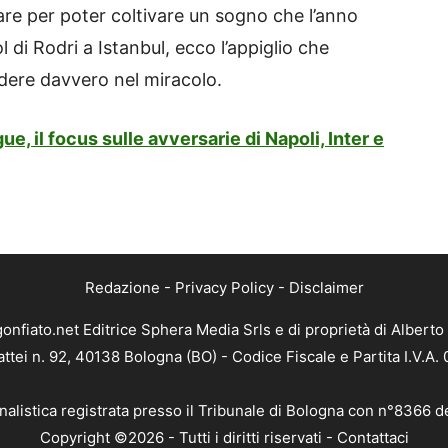
are per poter coltivare un sogno che l’anno
 di Rodri a Istanbul, ecco l’appiglio che
edere davvero nel miracolo.
, il focus sulle avversarie di Napoli, Inter e
Redazione
-
Privacy Policy
-
Disclaimer
gonfiato.net Editrice Sphera Media Srls e di proprietà di Alberto 
attei n. 92, 40138 Bologna (BO) - Codice Fiscale e Partita I.V.A
nalistica registrata presso il Tribunale di Bologna con n°8366 d
Copyright ©2026 - Tutti i diritti riservati -
Contattaci