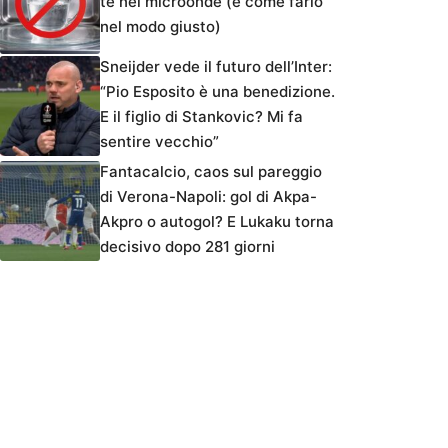
tè nel microonde (e come farlo
nel modo giusto)
Sneijder vede il futuro dell’Inter:
“Pio Esposito è una benedizione.
E il figlio di Stankovic? Mi fa
sentire vecchio”
Fantacalcio, caos sul pareggio
di Verona-Napoli: gol di Akpa-
Akpro o autogol? E Lukaku torna
decisivo dopo 281 giorni