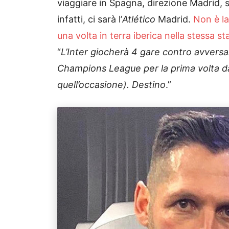
viaggiare in Spagna, direzione Madrid,
infatti, ci sarà l’
Atlético
Madrid.
Non è la
una volta in terra iberica nella stessa
“
L’Inter giocherà 4 gare contro avversa
Champions League per la prima volta dal
quell’occasione). Destino
.”