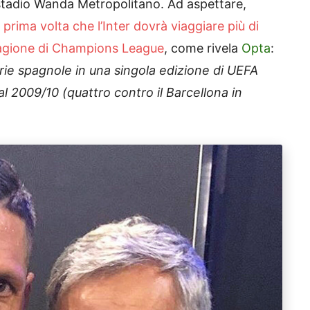
 stadio Wanda Metropolitano. Ad aspettare,
 prima volta che l’Inter dovrà viaggiare più di
 stagione di Champions League
, come rivela
Opta
:
rie spagnole in una singola edizione di UEFA
 2009/10 (quattro contro il Barcellona in