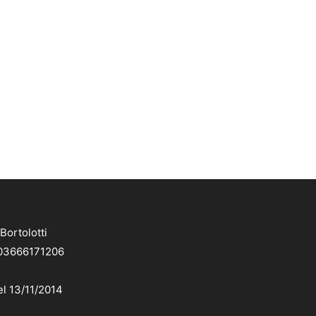
Bortolotti
. 03666171206
el 13/11/2014