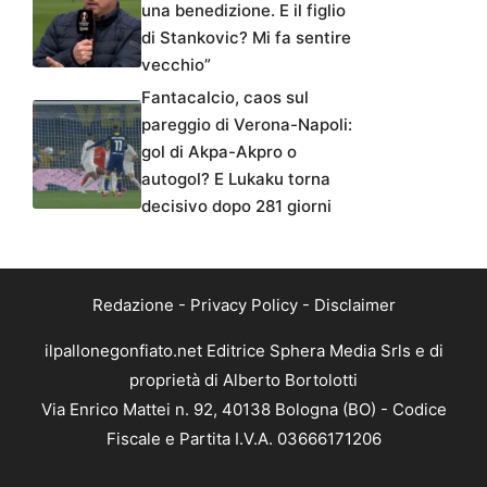
una benedizione. E il figlio
di Stankovic? Mi fa sentire
vecchio”
Fantacalcio, caos sul
pareggio di Verona-Napoli:
gol di Akpa-Akpro o
autogol? E Lukaku torna
decisivo dopo 281 giorni
Redazione
-
Privacy Policy
-
Disclaimer
ilpallonegonfiato.net Editrice Sphera Media Srls e di
proprietà di Alberto Bortolotti
Via Enrico Mattei n. 92, 40138 Bologna (BO) - Codice
Fiscale e Partita I.V.A. 03666171206