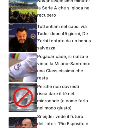
Novantaseiesimo minuto:
la Serie A che si gioca nel
recupero
Tottenham nel caos: via
Tudor dopo 45 giorni, De
Zerbi tentato da un bonus
salvezza
Pogacar cade, si rialza e
vince la Milano-Sanremo:
una Classicissima che
resta
Perché non dovresti
riscaldare il tè nel
microonde (e come farlo
nel modo giusto)
Sneijder vede il futuro
dell’Inter: “Pio Esposito è