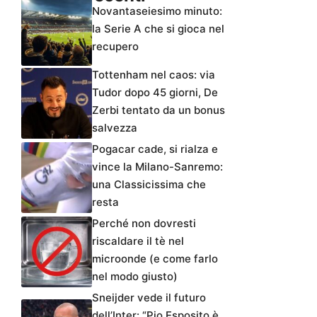
Novantaseiesimo minuto:
la Serie A che si gioca nel
recupero
Tottenham nel caos: via
Tudor dopo 45 giorni, De
Zerbi tentato da un bonus
salvezza
Pogacar cade, si rialza e
vince la Milano-Sanremo:
una Classicissima che
resta
Perché non dovresti
riscaldare il tè nel
microonde (e come farlo
nel modo giusto)
Sneijder vede il futuro
dell’Inter: “Pio Esposito è