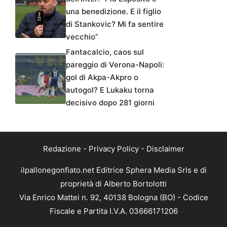
una benedizione. E il figlio
di Stankovic? Mi fa sentire
vecchio”
Fantacalcio, caos sul
pareggio di Verona-Napoli:
gol di Akpa-Akpro o
autogol? E Lukaku torna
decisivo dopo 281 giorni
Redazione
-
Privacy Policy
-
Disclaimer
ilpallonegonfiato.net Editrice Sphera Media Srls e di
proprietà di Alberto Bortolotti
Via Enrico Mattei n. 92, 40138 Bologna (BO) - Codice
Fiscale e Partita I.V.A. 03666171206