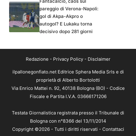
Fantacalcio, caos sul
pareggio di Verona-Napoli:
gol di Akpa-Akpro o
autogol? E Lukaku torna
decisivo dopo 281 giorni
Redazione
-
Privacy Policy
-
Disclaimer
ilpallonegonfiato.net Editrice Sphera Media Srls e di
proprietà di Alberto Bortolotti
Via Enrico Mattei n. 92, 40138 Bologna (BO) - Codice
Fiscale e Partita I.V.A. 03666171206
Testata Giornalistica registrata presso il Tribunale di
Bologna con n°8366 del 13/11/2014
Copyright ©2026 - Tutti i diritti riservati -
Contattaci