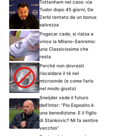
Tottenham nel caos: via
Tudor dopo 45 giorni, De
Zerbi tentato da un bonus
salvezza
Pogacar cade, si rialza e
vince la Milano-Sanremo:
una Classicissima che
resta
Perché non dovresti
riscaldare il tè nel
microonde (e come farlo
nel modo giusto)
Sneijder vede il futuro
dell’Inter: “Pio Esposito è
una benedizione. E il figlio
di Stankovic? Mi fa sentire
vecchio”