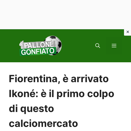
Vai
al
MENU
contenuto
Fiorentina, è arrivato
Ikoné: è il primo colpo
di questo
calciomercato