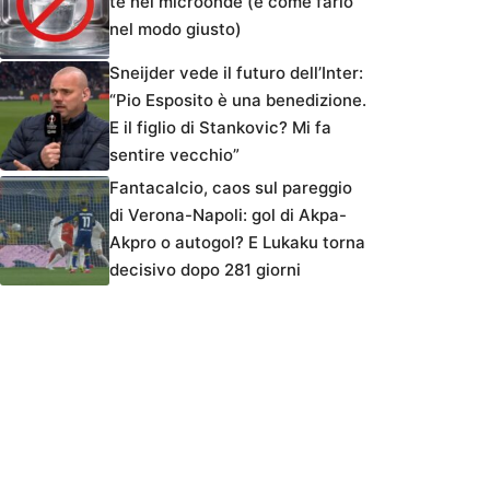
tè nel microonde (e come farlo
nel modo giusto)
Sneijder vede il futuro dell’Inter:
“Pio Esposito è una benedizione.
E il figlio di Stankovic? Mi fa
sentire vecchio”
Fantacalcio, caos sul pareggio
di Verona-Napoli: gol di Akpa-
Akpro o autogol? E Lukaku torna
decisivo dopo 281 giorni