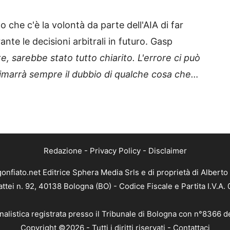
 che c'è la volontà da parte dell'AIA di far
ante le decisioni arbitrali in futuro. Gasp
te, sarebbe stato tutto chiarito. L'errore ci può
rimarrà sempre il dubbio di qualche cosa che…
Redazione
-
Privacy Policy
-
Disclaimer
gonfiato.net Editrice Sphera Media Srls e di proprietà di Alberto 
attei n. 92, 40138 Bologna (BO) - Codice Fiscale e Partita I.V.A
nalistica registrata presso il Tribunale di Bologna con n°8366 d
Copyright ©2026 - Tutti i diritti riservati -
Contattaci