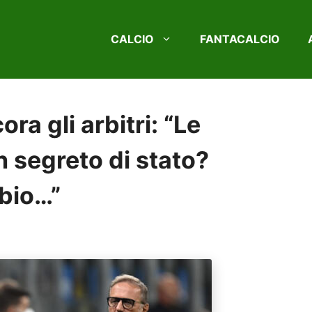
CALCIO
FANTACALCIO
ra gli arbitri: “Le
n segreto di stato?
bbio…”