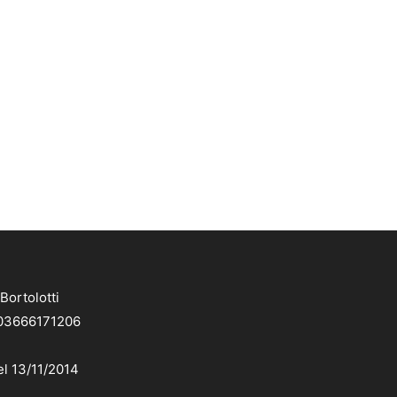
Bortolotti
. 03666171206
el 13/11/2014