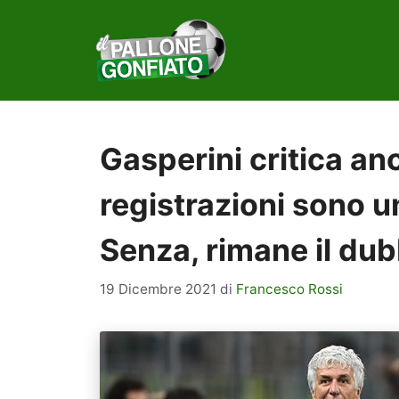
Vai
al
contenuto
Gasperini critica anco
registrazioni sono u
Senza, rimane il du
19 Dicembre 2021
di
Francesco Rossi