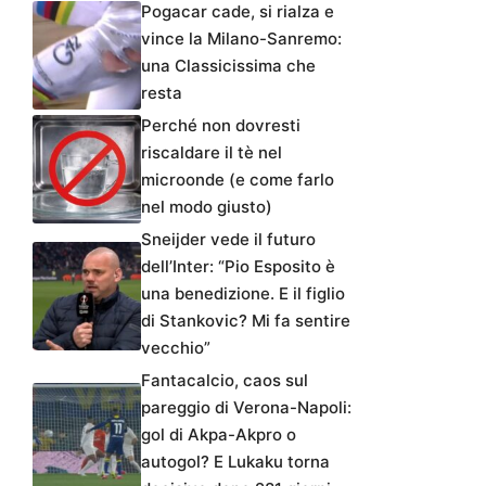
Pogacar cade, si rialza e
vince la Milano-Sanremo:
una Classicissima che
resta
Perché non dovresti
riscaldare il tè nel
microonde (e come farlo
nel modo giusto)
Sneijder vede il futuro
dell’Inter: “Pio Esposito è
una benedizione. E il figlio
di Stankovic? Mi fa sentire
vecchio”
Fantacalcio, caos sul
pareggio di Verona-Napoli:
gol di Akpa-Akpro o
autogol? E Lukaku torna