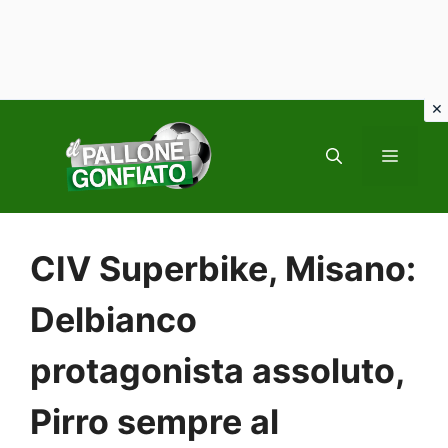
Vai
al
MENU
contenuto
CIV Superbike, Misano:
Delbianco
protagonista assoluto,
Pirro sempre al