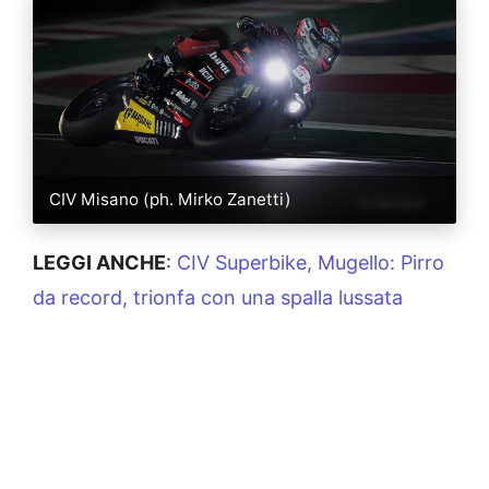
CIV Misano (ph. Mirko Zanetti)
LEGGI ANCHE
:
CIV Superbike, Mugello: Pirro
da record, trionfa con una spalla lussata