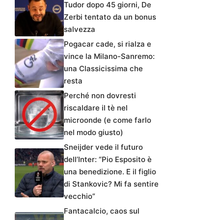
Tudor dopo 45 giorni, De
Zerbi tentato da un bonus
salvezza
Pogacar cade, si rialza e
vince la Milano-Sanremo:
una Classicissima che
resta
Perché non dovresti
riscaldare il tè nel
microonde (e come farlo
nel modo giusto)
Sneijder vede il futuro
dell’Inter: “Pio Esposito è
una benedizione. E il figlio
di Stankovic? Mi fa sentire
vecchio”
Fantacalcio, caos sul