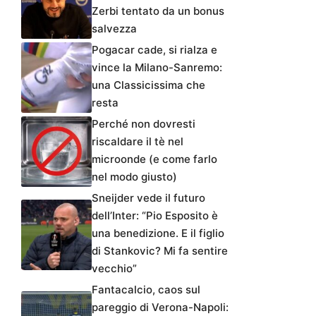
Zerbi tentato da un bonus
salvezza
Pogacar cade, si rialza e
vince la Milano-Sanremo:
una Classicissima che
resta
Perché non dovresti
riscaldare il tè nel
microonde (e come farlo
nel modo giusto)
Sneijder vede il futuro
dell’Inter: “Pio Esposito è
una benedizione. E il figlio
di Stankovic? Mi fa sentire
vecchio”
Fantacalcio, caos sul
pareggio di Verona-Napoli: