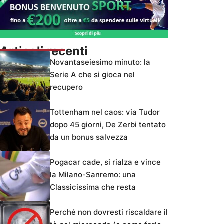
Articoli recenti
Novantaseiesimo minuto: la
Serie A che si gioca nel
recupero
Tottenham nel caos: via Tudor
dopo 45 giorni, De Zerbi tentato
da un bonus salvezza
Pogacar cade, si rialza e vince
la Milano-Sanremo: una
Classicissima che resta
Perché non dovresti riscaldare il