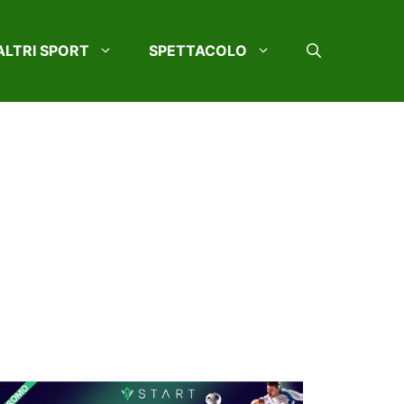
ALTRI SPORT
SPETTACOLO