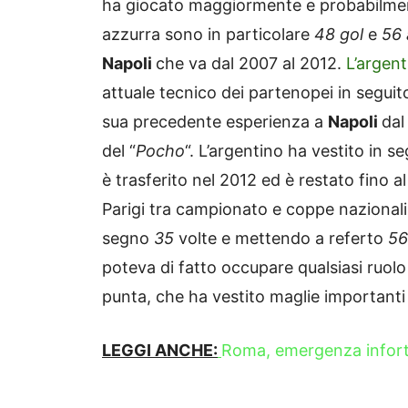
ha giocato maggiormente e probabilment
azzurra sono in particolare
48 gol
e
56 
Napoli
che va dal 2007 al 2012.
L’argent
attuale tecnico dei partenopei in seguito
sua precedente esperienza a
Napoli
dal
del “
Pocho
“. L’argentino ha vestito in s
è trasferito nel 2012 ed è restato fino al
Parigi tra campionato e coppe nazionali
segno
35
volte e mettendo a referto
56
poteva di fatto occupare qualsiasi ruolo 
punta, che ha vestito maglie importanti i
LEGGI ANCHE:
Roma, emergenza infortu