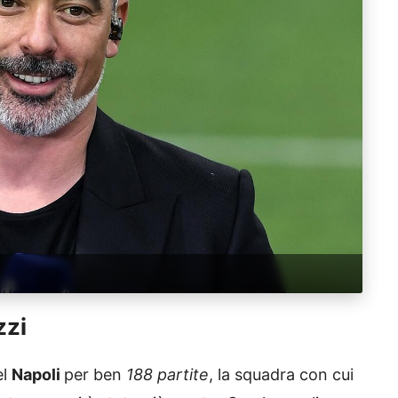
zzi
el
Napoli
per ben
188 partite
, la squadra con cui