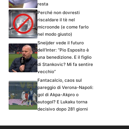
resta
Perché non dovresti
riscaldare il tè nel
microonde (e come farlo
nel modo giusto)
Sneijder vede il futuro
dell’Inter: “Pio Esposito è
una benedizione. E il figlio
di Stankovic? Mi fa sentire
vecchio”
Fantacalcio, caos sul
pareggio di Verona-Napoli:
gol di Akpa-Akpro o
autogol? E Lukaku torna
decisivo dopo 281 giorni