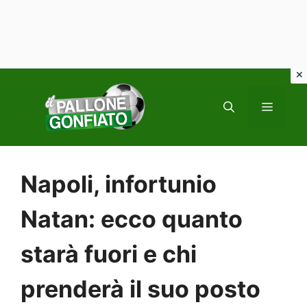
Vai
al
MENU
contenuto
Napoli, infortunio
Natan: ecco quanto
starà fuori e chi
prenderà il suo posto