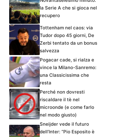
Novantaseiesimo minuto:
la Serie A che si gioca nel
recupero
Tottenham nel caos: via
Tudor dopo 45 giorni, De
Zerbi tentato da un bonus
salvezza
Pogacar cade, si rialza e
vince la Milano-Sanremo:
una Classicissima che
resta
Perché non dovresti
riscaldare il tè nel
microonde (e come farlo
nel modo giusto)
Sneijder vede il futuro
dell’Inter: “Pio Esposito è