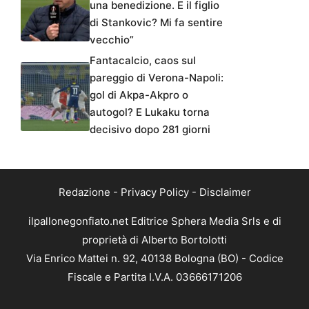
una benedizione. E il figlio
di Stankovic? Mi fa sentire
vecchio”
Fantacalcio, caos sul
pareggio di Verona-Napoli:
gol di Akpa-Akpro o
autogol? E Lukaku torna
decisivo dopo 281 giorni
Redazione
-
Privacy Policy
-
Disclaimer
ilpallonegonfiato.net Editrice Sphera Media Srls e di
proprietà di Alberto Bortolotti
Via Enrico Mattei n. 92, 40138 Bologna (BO) - Codice
Fiscale e Partita I.V.A. 03666171206