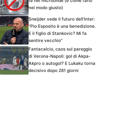
tè nel microonde (e come farlo
nel modo giusto)
Sneijder vede il futuro dell’Inter:
“Pio Esposito è una benedizione.
E il figlio di Stankovic? Mi fa
sentire vecchio”
Fantacalcio, caos sul pareggio
di Verona-Napoli: gol di Akpa-
Akpro o autogol? E Lukaku torna
decisivo dopo 281 giorni