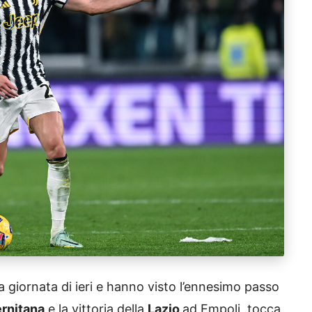
la giornata di ieri e hanno visto l’ennesimo passo
ernitana
e la vittoria della
Lazio
ad Empoli, tocca