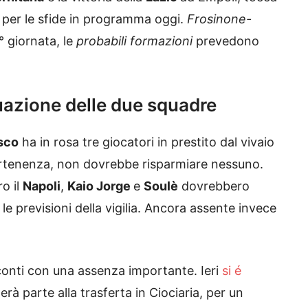
e per le sfide in programma oggi.
Frosinone-
7° giornata, le
probabili formazioni
prevedono
uazione delle due squadre
sco
ha in rosa tre giocatori in prestito dal vivaio
artenenza, non dovrebbe risparmiare nessuno.
ro il
Napoli
,
Kaio Jorge
e
Soulè
dovrebbero
 previsioni della vigilia. Ancora assente invece
conti con una assenza importante. Ieri
si é
à parte alla trasferta in Ciociaria, per un