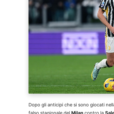
Dopo gli anticipi che si sono giocati nel
falso stagionale del
Milan
contro la
Sal