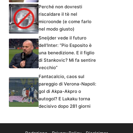
Perché non dovresti
riscaldare il tè nel
microonde (e come farlo
nel modo giusto)
Sneijder vede il futuro
dell’Inter: “Pio Esposito è
una benedizione. E il figlio
di Stankovic? Mi fa sentire
vecchio”
Fantacalcio, caos sul
pareggio di Verona-Napoli:
gol di Akpa-Akpro o
autogol? E Lukaku torna
decisivo dopo 281 giorni