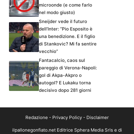
microonde (e come farlo
nel modo giusto)
Sneijder vede il futuro
dell’Inter: “Pio Esposito è
una benedizione. E il figlio
di Stankovic? Mi fa sentire
vecchio”
Fantacalcio, caos sul
pareggio di Verona-Napoli:
gol di Akpa-Akpro o
autogol? E Lukaku torna
decisivo dopo 281 giorni
Redazione
-
Privacy Policy
-
Disclaimer
ilpallonegonfiato.net Editrice Sphera Media Srls e di