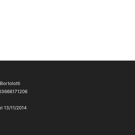
Bortolotti
. 03666171206
el 13/11/2014