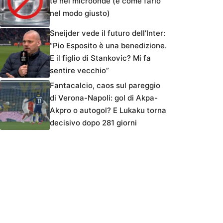
tè nel microonde (e come farlo
nel modo giusto)
Sneijder vede il futuro dell’Inter:
“Pio Esposito è una benedizione.
E il figlio di Stankovic? Mi fa
sentire vecchio”
Fantacalcio, caos sul pareggio
di Verona-Napoli: gol di Akpa-
Akpro o autogol? E Lukaku torna
decisivo dopo 281 giorni