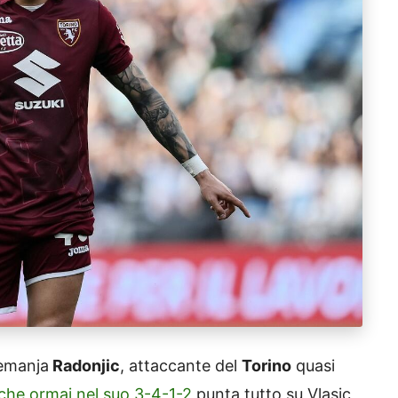
emanja
Radonjic
, attaccante del
Torino
quasi
che ormai nel suo 3-4-1-2
punta tutto su Vlasic,