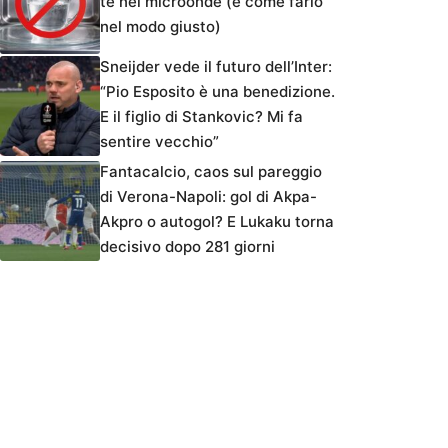
tè nel microonde (e come farlo
nel modo giusto)
Sneijder vede il futuro dell’Inter:
“Pio Esposito è una benedizione.
E il figlio di Stankovic? Mi fa
sentire vecchio”
Fantacalcio, caos sul pareggio
di Verona-Napoli: gol di Akpa-
Akpro o autogol? E Lukaku torna
decisivo dopo 281 giorni