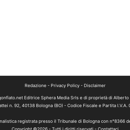
Redazione
-
Privacy Policy
-
Disclaimer
gonfiato.net Editrice Sphera Media Srls e di proprietà di Alberto 
attei n. 92, 40138 Bologna (BO) - Codice Fiscale e Partita I.V.A
nalistica registrata presso il Tribunale di Bologna con n°8366 d
Copyright ©2026 - Tutti i diritti riservati -
Contattaci