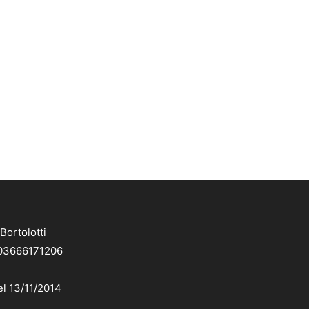
Bortolotti
. 03666171206
el 13/11/2014