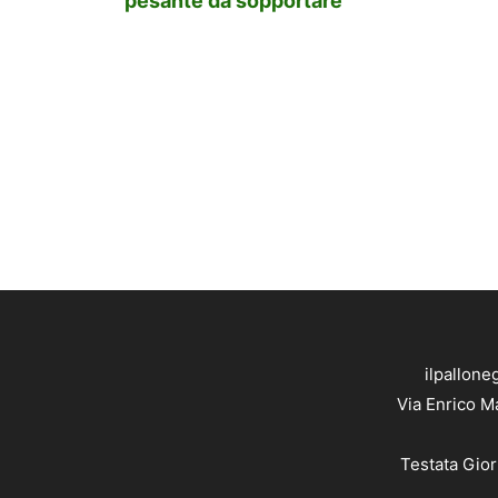
pesante da sopportare”
ilpallone
Via Enrico M
Testata Gior