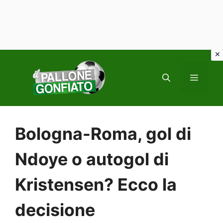
Vai
al
MENU
contenuto
Bologna-Roma, gol di
Ndoye o autogol di
Kristensen? Ecco la
decisione