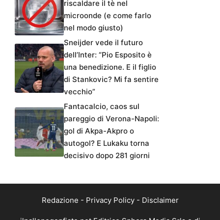
riscaldare il tè nel
microonde (e come farlo
nel modo giusto)
Sneijder vede il futuro
dell’Inter: “Pio Esposito è
una benedizione. E il figlio
di Stankovic? Mi fa sentire
vecchio”
Fantacalcio, caos sul
pareggio di Verona-Napoli:
gol di Akpa-Akpro o
autogol? E Lukaku torna
decisivo dopo 281 giorni
Redazione
-
Privacy Policy
-
Disclaimer