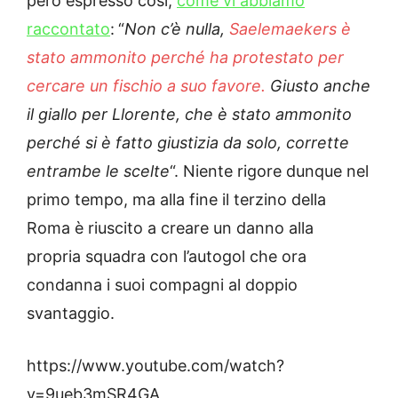
però espresso così,
come vi abbiamo
raccontato
:
“
Non c’è nulla,
Saelemaekers è
stato ammonito perché ha protestato per
cercare un fischio a suo favore.
Giusto anche
il giallo per Llorente, che è stato ammonito
perché si è fatto giustizia da solo, corrette
entrambe le scelte
“. Niente rigore dunque nel
primo tempo, ma alla fine il terzino della
Roma è riuscito a creare un danno alla
propria squadra con l’autogol che ora
condanna i suoi compagni al doppio
svantaggio.
https://www.youtube.com/watch?
v=9ueb3mSR4GA