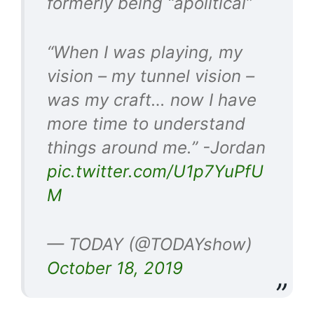
formerly being “apolitical”
“When I was playing, my
vision – my tunnel vision –
was my craft… now I have
more time to understand
things around me.” -Jordan
pic.twitter.com/U1p7YuPfU
M
— TODAY (@TODAYshow)
October 18, 2019