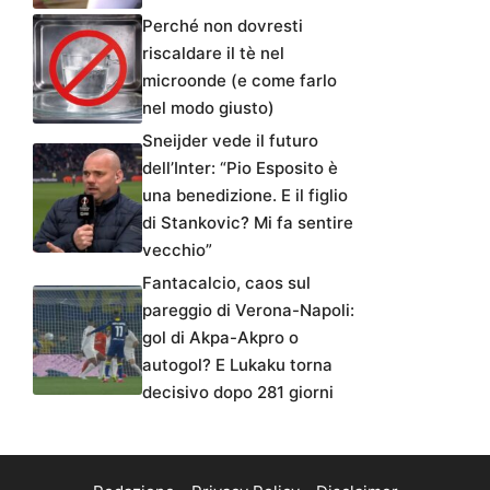
Perché non dovresti
riscaldare il tè nel
microonde (e come farlo
nel modo giusto)
Sneijder vede il futuro
dell’Inter: “Pio Esposito è
una benedizione. E il figlio
di Stankovic? Mi fa sentire
vecchio”
Fantacalcio, caos sul
pareggio di Verona-Napoli:
gol di Akpa-Akpro o
autogol? E Lukaku torna
decisivo dopo 281 giorni