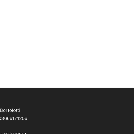
Bortolotti
. 03666171206