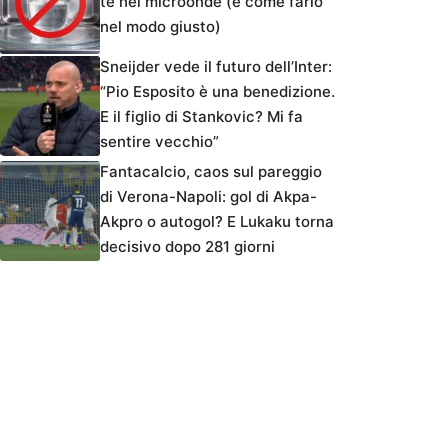
tè nel microonde (e come farlo
nel modo giusto)
Sneijder vede il futuro dell’Inter:
“Pio Esposito è una benedizione.
E il figlio di Stankovic? Mi fa
sentire vecchio”
Fantacalcio, caos sul pareggio
di Verona-Napoli: gol di Akpa-
Akpro o autogol? E Lukaku torna
decisivo dopo 281 giorni