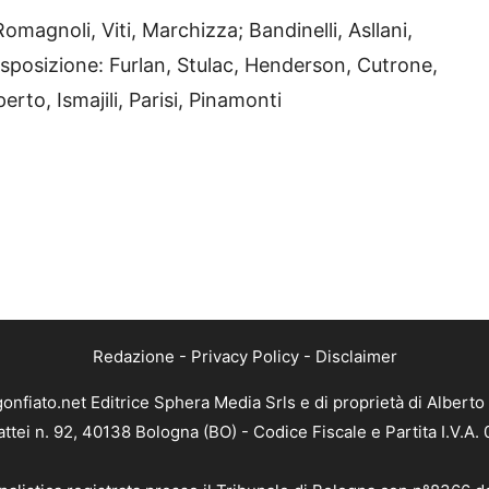
magnoli, Viti, Marchizza; Bandinelli, Asllani,
isposizione: Furlan, Stulac, Henderson, Cutrone,
erto, Ismajili, Parisi, Pinamonti
Redazione
-
Privacy Policy
-
Disclaimer
gonfiato.net Editrice Sphera Media Srls e di proprietà di Alberto 
attei n. 92, 40138 Bologna (BO) - Codice Fiscale e Partita I.V.A