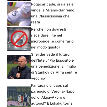
Pogacar cade, si rialza e
vince la Milano-Sanremo:
una Classicissima che
resta
Perché non dovresti
riscaldare il tè nel
microonde (e come farlo
nel modo giusto)
Sneijder vede il futuro
dell’Inter: “Pio Esposito è
una benedizione. E il figlio
di Stankovic? Mi fa sentire
vecchio”
Fantacalcio, caos sul
pareggio di Verona-Napoli:
gol di Akpa-Akpro o
autogol? E Lukaku torna