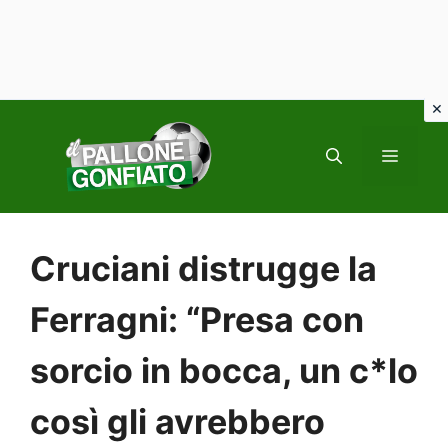
Vai
al
MENU
contenuto
Cruciani distrugge la
Ferragni: “Presa con
sorcio in bocca, un c*lo
così gli avrebbero