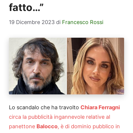
fatto…”
19 Dicembre 2023
di
Francesco Rossi
Lo scandalo che ha travolto
Chiara Ferragni
circa la pubblicità ingannevole relative al
panettone
Balocco
, è di dominio pubblico in