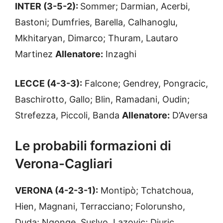
INTER (3-5-2):
Sommer; Darmian, Acerbi,
Bastoni; Dumfries, Barella, Calhanoglu,
Mkhitaryan, Dimarco; Thuram, Lautaro
Martinez
Allenatore:
Inzaghi
LECCE (4-3-3):
Falcone; Gendrey, Pongracic,
Baschirotto, Gallo; Blin, Ramadani, Oudin;
Strefezza, Piccoli, Banda
Allenatore:
D’Aversa
Le probabili formazioni di
Verona-Cagliari
VERONA (4-2-3-1):
Montipò; Tchatchoua,
Hien, Magnani, Terracciano; Folorunsho,
Duda; Ngonge, Suslvo, Lazovic; Djuric