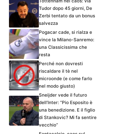
Tottenham nel caos: via
Tudor dopo 45 giorni, De
Zerbi tentato da un bonus
salvezza
Pogacar cade, si rialza e
vince la Milano-Sanremo:
una Classicissima che
resta
Perché non dovresti
riscaldare il tè nel
microonde (e come farlo
nel modo giusto)
Sneijder vede il futuro
dell’Inter: “Pio Esposito è
una benedizione. E il figlio
di Stankovic? Mi fa sentire
vecchio”
Fantacalcio, caos sul