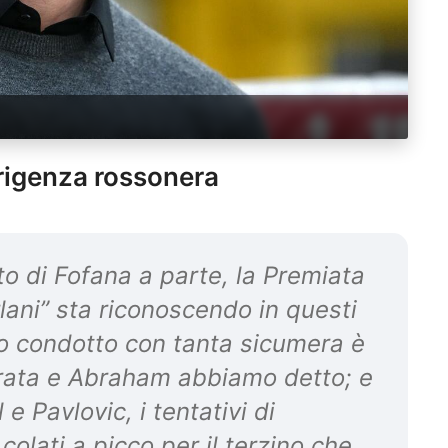
dirigenza rossonera
o di Fofana a parte, la Premiata
lani” sta riconoscendo in questi
vo condotto con tanta sicumera è
orata e Abraham abbiamo detto; e
 Pavlovic, i tentativi di
olati a picco per il terzino che