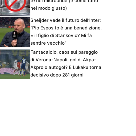
tè nel microonde (e come farlo
nel modo giusto)
Sneijder vede il futuro dell’Inter:
“Pio Esposito è una benedizione.
E il figlio di Stankovic? Mi fa
sentire vecchio”
Fantacalcio, caos sul pareggio
di Verona-Napoli: gol di Akpa-
Akpro o autogol? E Lukaku torna
decisivo dopo 281 giorni