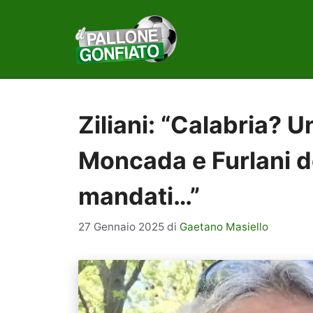
Vai
al
contenuto
Ziliani: “Calabria? U
Moncada e Furlani 
mandati…”
27 Gennaio 2025
di
Gaetano Masiello