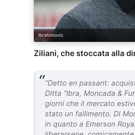
Ibrahimovic
Ziliani, che stoccata alla 
“Detto en passant: acquist
Ditta “Ibra, Moncada & Fur
giorni che il mercato esti
stato un fallimento. Di M
in quanto a Emerson Royal e
liberarsene, comicamente c