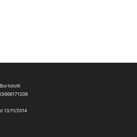
Bortolotti
. 03666171206
el 13/11/2014
dv