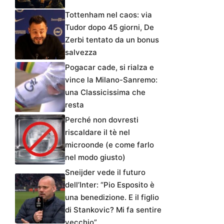
Tottenham nel caos: via
Tudor dopo 45 giorni, De
Zerbi tentato da un bonus
salvezza
Pogacar cade, si rialza e
vince la Milano-Sanremo:
una Classicissima che
resta
Perché non dovresti
riscaldare il tè nel
microonde (e come farlo
nel modo giusto)
Sneijder vede il futuro
dell’Inter: “Pio Esposito è
una benedizione. E il figlio
di Stankovic? Mi fa sentire
vecchio”