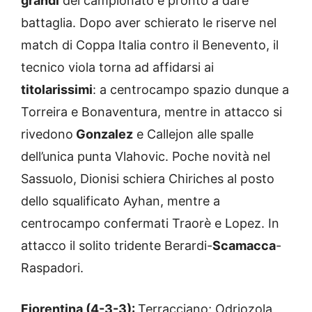
grandi
del campionato e pronto a dare
battaglia. Dopo aver schierato le riserve nel
match di Coppa Italia contro il Benevento, il
tecnico viola torna ad affidarsi ai
titolarissimi
: a centrocampo spazio dunque a
Torreira e Bonaventura, mentre in attacco si
rivedono
Gonzalez
e Callejon alle spalle
dell’unica punta Vlahovic. Poche novità nel
Sassuolo, Dionisi schiera Chiriches al posto
dello squalificato Ayhan, mentre a
centrocampo confermati Traorè e Lopez. In
attacco il solito tridente Berardi-
Scamacca
-
Raspadori.
Fiorentina (4-3-3):
Terracciano; Odriozola,