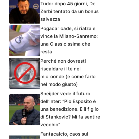
Tudor dopo 45 giorni, De
Zerbi tentato da un bonus
salvezza
Pogacar cade, si rialza e
vince la Milano-Sanremo:
una Classicissima che
resta
Perché non dovresti
riscaldare il tè nel
microonde (e come farlo
nel modo giusto)
Sneijder vede il futuro
dell’Inter: “Pio Esposito è
una benedizione. E il figlio
di Stankovic? Mi fa sentire
vecchio”
Fantacalcio, caos sul