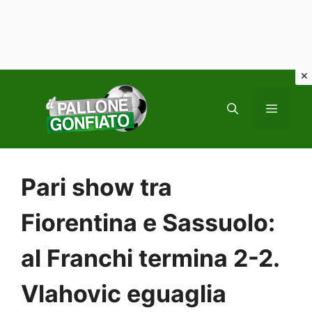
Vai
al
MENU
contenuto
Pari show tra
Fiorentina e Sassuolo:
al Franchi termina 2-2.
Vlahovic eguaglia