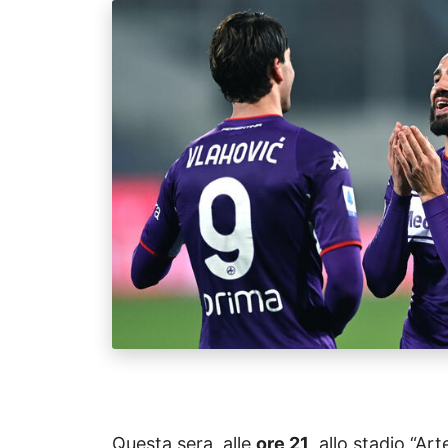
Questa sera, alle
ore 21
, allo stadio “Ar