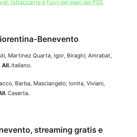
di: l’attaccante è fuori dai piani del PSG
 Fiorentina-Benevento
ti, Martinez Quarta, Igor, Biraghi; Amrabat,
.
All.
Italiano.
liacco, Barba, Masciangelo; Ionita, Viviani,
ll.
Caserta.
evento, streaming gratis e