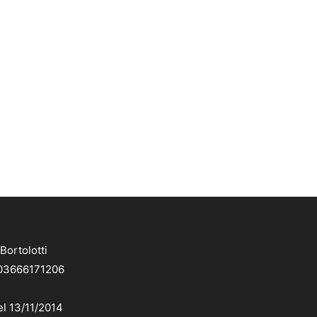
Bortolotti
. 03666171206
el 13/11/2014