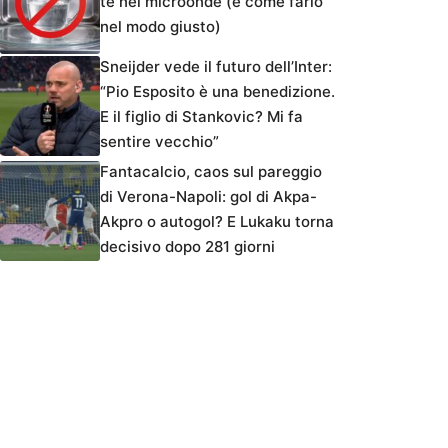
tè nel microonde (e come farlo
nel modo giusto)
Sneijder vede il futuro dell’Inter:
“Pio Esposito è una benedizione.
E il figlio di Stankovic? Mi fa
sentire vecchio”
Fantacalcio, caos sul pareggio
di Verona-Napoli: gol di Akpa-
Akpro o autogol? E Lukaku torna
decisivo dopo 281 giorni