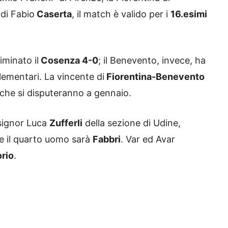
di Fabio
Caserta
, il match è valido per i
16.esimi
iminato il
Cosenza 4-0
; il Benevento, invece, ha
ementari. La vincente di
Fiorentina-Benevento
e che si disputeranno a gennaio.
 signor Luca
Zufferli
della sezione di Udine,
e il quarto uomo sarà
Fabbri
. Var ed Avar
orio
.