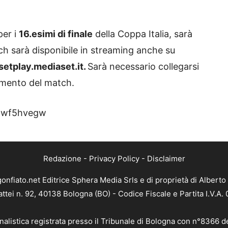
per i
16.esimi di finale
della Coppa Italia, sarà
tch sarà disponibile in streaming anche su
etplay.mediaset.it.
Sarà necessario collegarsi
erimento del match.
2Ewf5hvegw
Redazione
-
Privacy Policy
-
Disclaimer
gonfiato.net Editrice Sphera Media Srls e di proprietà di Alberto 
attei n. 92, 40138 Bologna (BO) - Codice Fiscale e Partita I.V.A
nalistica registrata presso il Tribunale di Bologna con n°8366 d