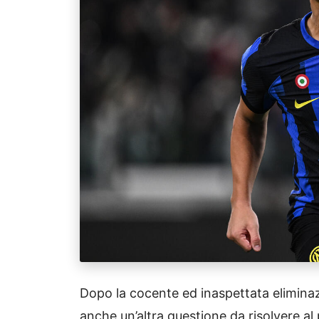
Dopo la cocente ed inaspettata eliminazi
anche un’altra questione da risolvere al p