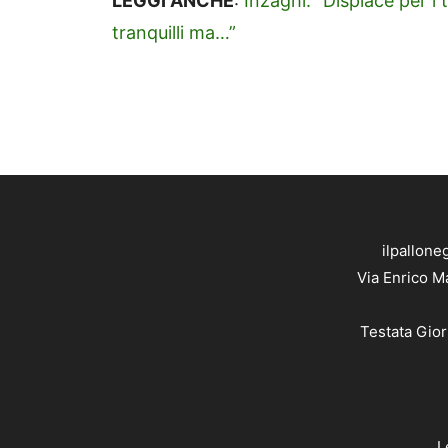
LEGGI ANCHE
:
Inzaghi: “Dispiace per i
tranquilli ma…”
ilpallone
Via Enrico M
Testata Gior
L