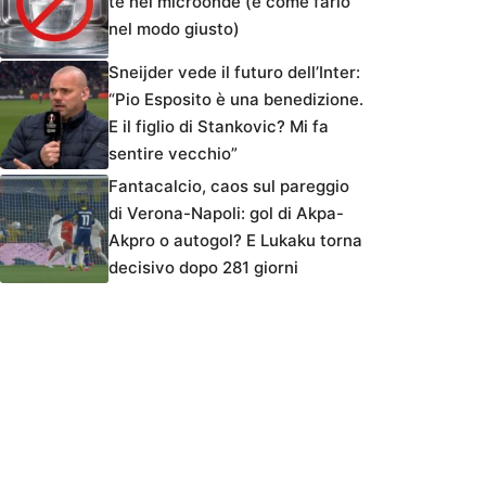
tè nel microonde (e come farlo
nel modo giusto)
Sneijder vede il futuro dell’Inter:
“Pio Esposito è una benedizione.
E il figlio di Stankovic? Mi fa
sentire vecchio”
Fantacalcio, caos sul pareggio
di Verona-Napoli: gol di Akpa-
Akpro o autogol? E Lukaku torna
decisivo dopo 281 giorni