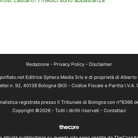
 tifosi. Lautaro? I medici sono abbastanza
Redazione
-
Privacy Policy
-
Disclaimer
gonfiato.net Editrice Sphera Media Srls e di proprietà di Alberto 
attei n. 92, 40138 Bologna (BO) - Codice Fiscale e Partita I.V.A
nalistica registrata presso il Tribunale di Bologna con n°8366 d
Copyright ©2026 - Tutti i diritti riservati -
Contattaci
e attività pubblicitarie su questo sito sono gestite da TheCoreA