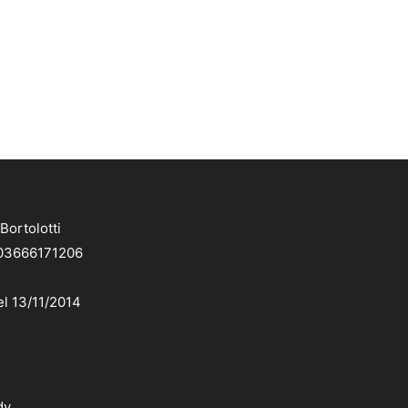
Bortolotti
. 03666171206
el 13/11/2014
dv