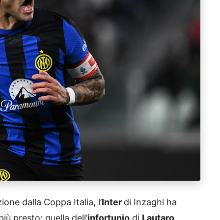
one dalla Coppa Italia, l’
Inter
di Inzaghi ha
iù presto: quella dell’
infortunio
di
Lautaro