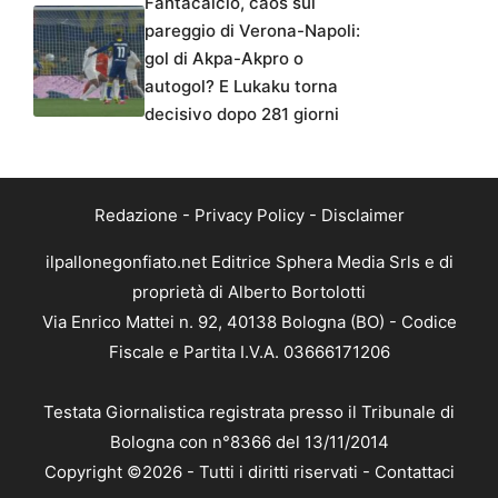
Fantacalcio, caos sul
pareggio di Verona-Napoli:
gol di Akpa-Akpro o
autogol? E Lukaku torna
decisivo dopo 281 giorni
Redazione
-
Privacy Policy
-
Disclaimer
ilpallonegonfiato.net Editrice Sphera Media Srls e di
proprietà di Alberto Bortolotti
Via Enrico Mattei n. 92, 40138 Bologna (BO) - Codice
Fiscale e Partita I.V.A. 03666171206
Testata Giornalistica registrata presso il Tribunale di
Bologna con n°8366 del 13/11/2014
Copyright ©2026 - Tutti i diritti riservati -
Contattaci