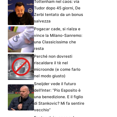
Tottenham nel caos: via
Tudor dopo 45 giorni, De
Zerbi tentato da un bonus
salvezza
Pogacar cade, si rialza e
vince la Milano-Sanremo:
una Classicissima che
resta
Perché non dovresti
riscaldare il tè nel
microonde (e come farlo
nel modo giusto)
Sneijder vede il futuro
dell’Inter: “Pio Esposito è
una benedizione. E il figlio
di Stankovic? Mi fa sentire
vecchio”