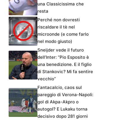
una Classicissima che
resta
Perché non dovresti
riscaldare il tè nel
microonde (e come farlo
nel modo giusto)
Sneijder vede il futuro
dell’Inter: “Pio Esposito è
una benedizione. E il figlio
di Stankovic? Mi fa sentire
vecchio”
Fantacalcio, caos sul
pareggio di Verona-Napoli:
gol di Akpa-Akpro o
autogol? E Lukaku torna
decisivo dopo 281 giorni