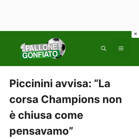
Vai
al
MENU
contenuto
Piccinini avvisa: “La
corsa Champions non
è chiusa come
pensavamo”