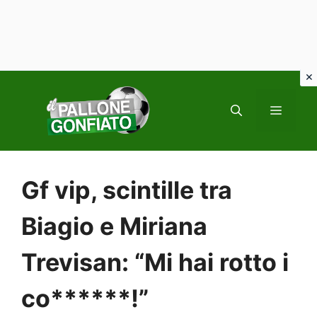
Vai
al
MENU
contenuto
Gf vip, scintille tra
Biagio e Miriana
Trevisan: “Mi hai rotto i
co******!”