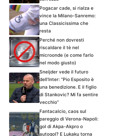
Pogacar cade, si rialza e
vince la Milano-Sanremo:
una Classicissima che
resta
Perché non dovresti
riscaldare il tè nel
microonde (e come farlo
nel modo giusto)
Sneijder vede il futuro
dell’Inter: “Pio Esposito è
una benedizione. E il figlio
di Stankovic? Mi fa sentire
vecchio”
Fantacalcio, caos sul
pareggio di Verona-Napoli:
gol di Akpa-Akpro o
autogol? E Lukaku torna