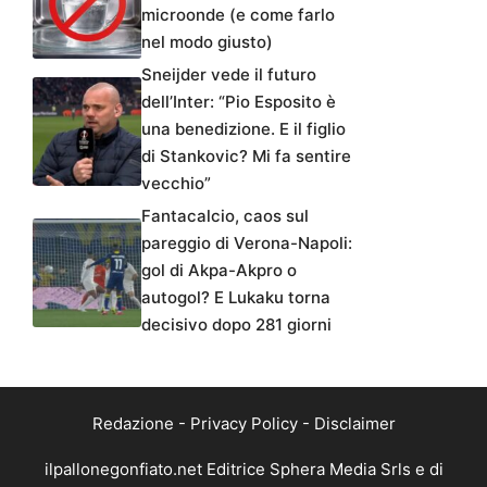
microonde (e come farlo
nel modo giusto)
Sneijder vede il futuro
dell’Inter: “Pio Esposito è
una benedizione. E il figlio
di Stankovic? Mi fa sentire
vecchio”
Fantacalcio, caos sul
pareggio di Verona-Napoli:
gol di Akpa-Akpro o
autogol? E Lukaku torna
decisivo dopo 281 giorni
Redazione
-
Privacy Policy
-
Disclaimer
ilpallonegonfiato.net Editrice Sphera Media Srls e di